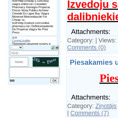
Izvedoju s
dalibniek
Attachments:
Category:
| Views:
Comments (0)
Piesakamies u
Pie
500
Attachments:
Category:
Ziņotājs
|
Comments (7)