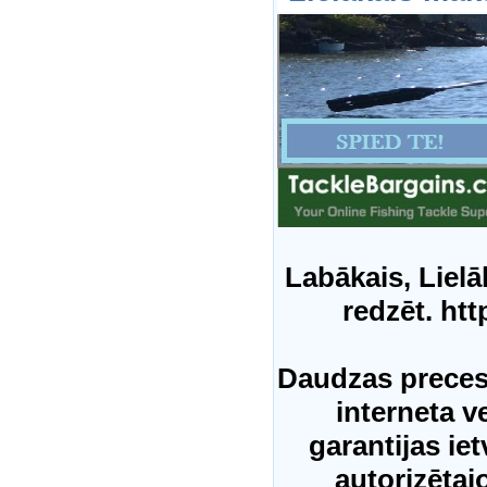
Labākais, Lielā
redzēt. htt
Daudzas preces
interneta v
garantijas ie
autorizētaj