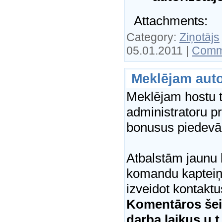
Attachments:
Category:
Ziņotājs
05.01.2011
|
Comm
Meklējam auto
Meklējam hostu t
administratoru pr
bonusus piedev
Atbalstām jaunu
komandu kapteiņu
izveidot kontaktu
Komentāros šeit
darba laikus u.t.