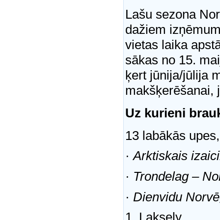
Lašu sezona Norv
dažiem izņēmumie
vietas laika aps
sākas no 15. maij
ķert jūnija/jūlija
makšķerēšanai, j
Uz kurieni brau
13 labākās upes,
·
Arktiskais izai
·
Trondelag – No
·
Dienvidu Norvē
1. Laksely