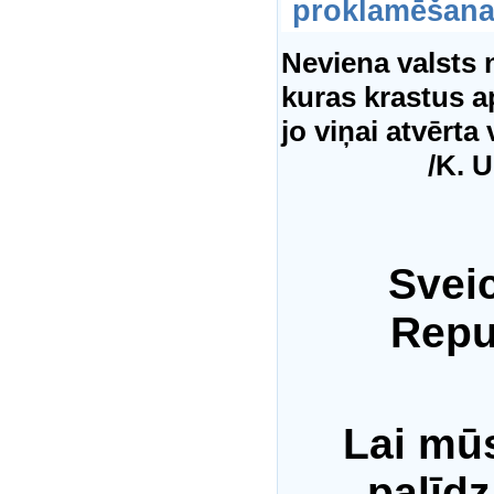
proklamēšana
Neviena valsts 
kuras krastus a
jo viņai atvērta
/K. 
Sveic
Repu
Lai mūs
palīdz