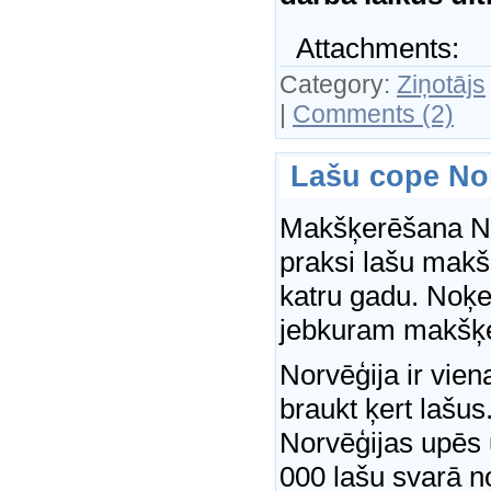
Attachments:
Category:
Ziņotājs
|
Comments (2)
Lašu cope No
Makšķerēšana Nor
praksi lašu makš
katru gadu. Noķer
jebkuram makšķ
Norvēģija ir vie
braukt ķert lašu
Norvēģijas upēs 
000 lašu svarā n