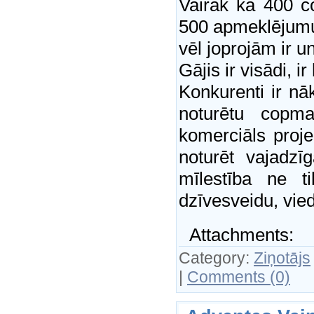
Vairāk kā 400 cop
500 apmeklējumu m
vēl joprojām ir u
Gājis ir visādi, ir
Konkurenti ir nāk
noturētu copm
komerciāls proje
noturēt vajadzī
mīlestība ne ti
dzīvesveidu, vie
Attachments:
Category:
Ziņotājs
|
Comments (0)