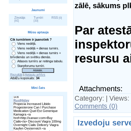
zālē, sākums plk
Jaunumi
Ziņotājs
Turnīri
RSS
[0]
[91]
[33]
Par atest
Mūsu aptauja
inspektor
Cik turniiriem ir jaanotiek ?
Viens nedēļā.
Viens nedēļā + dienas turnirs.
Viens nedēļā + dienas turnirs +
resursu a
brīvdienās un svētku dienās.
Atlases turnīrs ar reitinga tabulu.
Starpforumu turnīri.
Rezultāti
|
Aptauju arhīvs
Atbilžu kopskaits:
34
Attachments:
Mini čats
Category:
| Views:
Comments (0)
Izvedoju serv