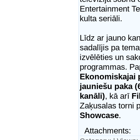
Entertainment Te
kulta seriāli.
Līdz ar jauno ka
sadalījis pa tema
izvēlēties un sa
programmas. Pa
Ekonomiskajai p
jauniešu paka (6
kanāli)
, kā arī
Fi
Zaķusalas torni 
Showcase
.
Attachments: