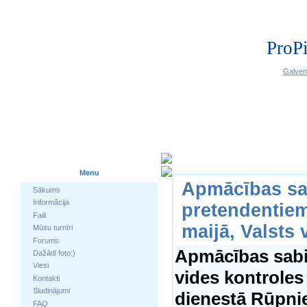
ProPi
Galven
Menu
Apmācības sab
Sākums
Informācija
pretendentiem
Faili
maijā, Valsts 
Mūsu turnīri
Forums
Apmācības sabi
Dažādi foto:)
Viesi
vides kontroles 
Kontakti
Sludinājumi
dienestā Rūpnie
FAQ