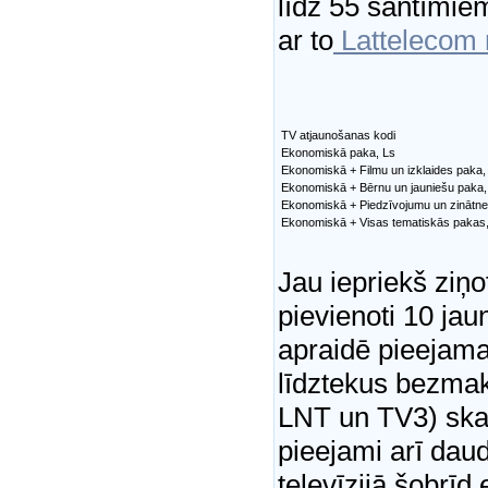
līdz 55 santīmiem
ar to
Lattelecom 
TV atjaunošanas kodi
Ekonomiskā paka, Ls
Ekonomiskā + Filmu un izklaides paka,
Ekonomiskā + Bērnu un jauniešu paka,
Ekonomiskā + Piedzīvojumu un zinātne
Ekonomiskā + Visas tematiskās pakas
Jau iepriekš ziņo
pievienoti 10 jau
apraidē pieejama
līdztekus bezma
LNT un TV3) skatī
pieejami arī daud
televīzijā šobrīd