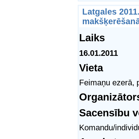
Latgales 201
makšķerēšan
Laiks
16.01.2011
Vieta
Feimaņu ezerā, 
Organizātor
Sacensību v
Komandu/individ