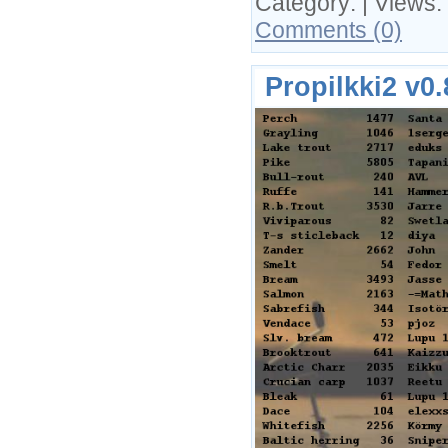
Category:
| Views:
Comments (0)
Propilkki2 v0